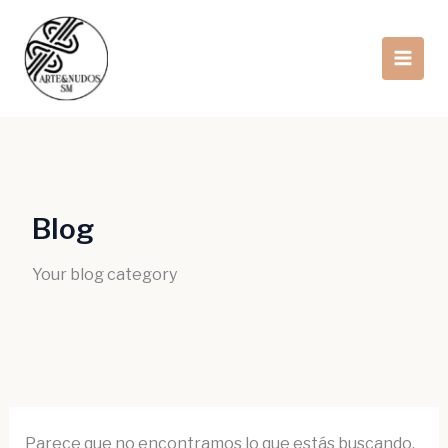
Ir
Buscar
al
por:
contenido
Blog
Your blog category
Parece que no encontramos lo que estás buscando.